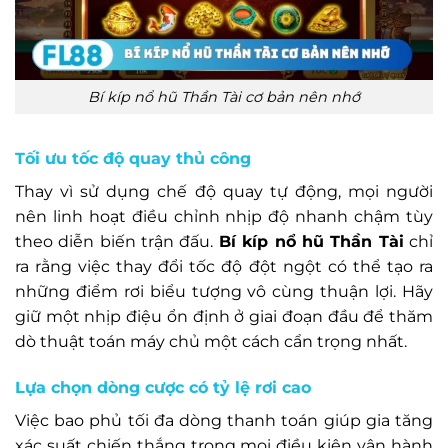
Bí kíp nổ hũ Thần Tài cơ bản nên nhớ
Tối ưu tốc độ quay thủ công
Thay vì sử dụng chế độ quay tự động, mọi người
nên linh hoạt điều chỉnh nhịp độ nhanh chậm tùy
theo diễn biến trận đấu.
Bí kíp nổ hũ Thần Tài
chỉ
ra rằng việc thay đổi tốc độ đột ngột có thể tạo ra
những điểm rơi biểu tượng vô cùng thuận lợi. Hãy
giữ một nhịp điệu ổn định ở giai đoạn đầu để thăm
dò thuật toán máy chủ một cách cẩn trọng nhất.
Lựa chọn dòng cược có tỷ lệ rơi cao
Việc bao phủ tối đa dòng thanh toán giúp gia tăng
xác suất chiến thắng trong mọi điều kiện vận hành