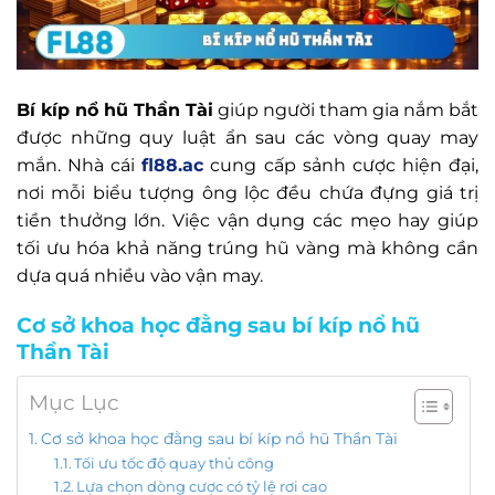
Bí kíp nổ hũ Thần Tài
giúp người tham gia nắm bắt
được những quy luật ẩn sau các vòng quay may
mắn. Nhà cái
fl88.ac
cung cấp sảnh cược hiện đại,
nơi mỗi biểu tượng ông lộc đều chứa đựng giá trị
tiền thưởng lớn. Việc vận dụng các mẹo hay giúp
tối ưu hóa khả năng trúng hũ vàng mà không cần
dựa quá nhiều vào vận may.
Cơ sở khoa học đằng sau bí kíp nổ hũ
Thần Tài
Mục Lục
Cơ sở khoa học đằng sau bí kíp nổ hũ Thần Tài
Tối ưu tốc độ quay thủ công
Lựa chọn dòng cược có tỷ lệ rơi cao