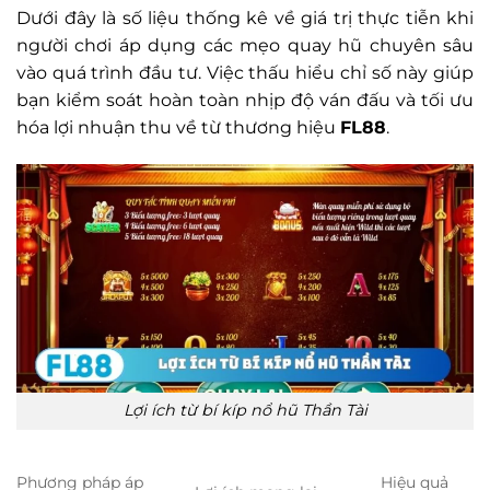
Dưới đây là số liệu thống kê về giá trị thực tiễn khi
người chơi áp dụng các mẹo quay hũ chuyên sâu
vào quá trình đầu tư. Việc thấu hiểu chỉ số này giúp
bạn kiểm soát hoàn toàn nhịp độ ván đấu và tối ưu
hóa lợi nhuận thu về từ thương hiệu
FL88
.
Lợi ích từ bí kíp nổ hũ Thần Tài
Phương pháp áp
Hiệu quả