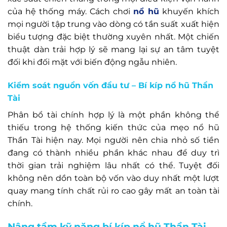
của hệ thống máy. Cách chơi
nổ hũ
khuyến khích
mọi người tập trung vào dòng có tần suất xuất hiện
biểu tượng đặc biệt thường xuyên nhất. Một chiến
thuật dàn trải hợp lý sẽ mang lại sự an tâm tuyệt
đối khi đối mặt với biến động ngẫu nhiên.
Kiểm soát nguồn vốn đầu tư – Bí kíp nổ hũ Thần
Tài
Phân bổ tài chính hợp lý là một phần không thể
thiếu trong hệ thống kiến thức của mẹo nổ hũ
Thần Tài hiện nay. Mọi người nên chia nhỏ số tiền
đang có thành nhiều phần khác nhau để duy trì
thời gian trải nghiệm lâu nhất có thể. Tuyệt đối
không nên dồn toàn bộ vốn vào duy nhất một lượt
quay mang tính chất rủi ro cao gây mất an toàn tài
chính.
Nâng tầm kỹ năng bí kíp nổ hũ Thần Tài