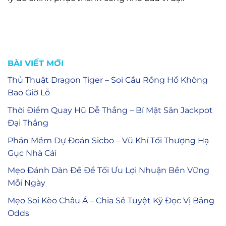
BÀI VIẾT MỚI
Thủ Thuật Dragon Tiger – Soi Cầu Rồng Hổ Không
Bao Giờ Lỗ
Thời Điểm Quay Hũ Dễ Thắng – Bí Mật Săn Jackpot
Đại Thắng
Phần Mềm Dự Đoán Sicbo – Vũ Khí Tối Thượng Hạ
Gục Nhà Cái
Mẹo Đánh Dàn Đề Để Tối Ưu Lợi Nhuận Bền Vững
Mỗi Ngày
Mẹo Soi Kèo Châu Á – Chia Sẻ Tuyệt Kỹ Đọc Vị Bảng
Odds