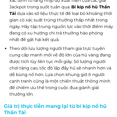
xác định rõ ràng nhịp độ xuất hiện của các giải
Jackpot trong suốt tuần qua.
Bí kíp nổ hũ Thần
Tài
dựa vào số liệu thực tế để loại bỏ khoảng thời
gian có xác suất trúng thưởng thấp nhất trong
ngày. Hãy tập trung nguồn lực vào thời điểm máy
đang có xu hướng chi trả thưởng hào phóng
nhất để gặt hái kết quả.
Theo dõi lưu lượng người tham gia trực tuyến
cung cấp manh mối về độ lớn của hũ vàng đang
được tích lũy liên tục mỗi giây. Số lượng người
chơi tăng cao, tốc độ lấp đầy hũ sẽ nhanh hơn và
dễ bùng nổ hơn. Lựa chọn khung giờ ít người
cạnh tranh cũng là một chiến thuật thông minh
để chiếm ưu thế trong cuộc đua giành giải
thưởng lớn.
Giá trị thực tiễn mang lại từ bí kíp nổ hũ
Thần Tài