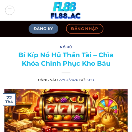
Bỏ
qua
nội
dung
ĐĂNG KÝ
ĐĂNG NHẬP
NỔ HŨ
Bí Kíp Nổ Hũ Thần Tài – Chìa
Khóa Chinh Phục Kho Báu
ĐĂNG VÀO
22/04/2026
BỞI
SEO
22
Th4