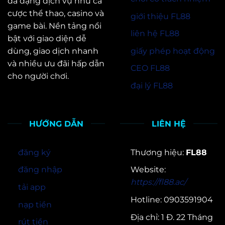
đa dạng dịch vụ như cá
cược thể thao, casino và
giới thiệu FL88
game bài. Nền tảng nổi
liên hệ FL88
bật với giao diện dễ
giấy phép hoạt động
dùng, giao dịch nhanh
và nhiều ưu đãi hấp dẫn
CEO FL88
cho người chơi.
đại lý FL88
HƯỚNG DẪN
LIÊN HỆ
đăng ký
Thương hiệu:
FL88
đăng nhập
Website:
https://fl88.ac/
tải app
Hotline: 0903591904
nạp tiền
Địa chỉ: 1 Đ. 22 Tháng
rút tiền