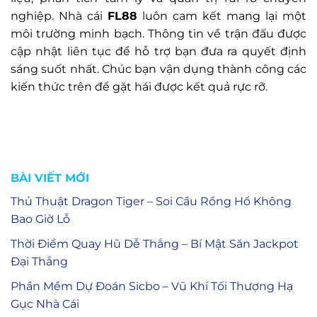
nghiệp. Nhà cái
FL88
luôn cam kết mang lại một
môi trường minh bạch. Thông tin về trận đấu được
cập nhật liên tục để hỗ trợ bạn đưa ra quyết định
sáng suốt nhất. Chúc bạn vận dụng thành công các
kiến thức trên để gặt hái được kết quả rực rỡ.
BÀI VIẾT MỚI
Thủ Thuật Dragon Tiger – Soi Cầu Rồng Hổ Không
Bao Giờ Lỗ
Thời Điểm Quay Hũ Dễ Thắng – Bí Mật Săn Jackpot
Đại Thắng
Phần Mềm Dự Đoán Sicbo – Vũ Khí Tối Thượng Hạ
Gục Nhà Cái