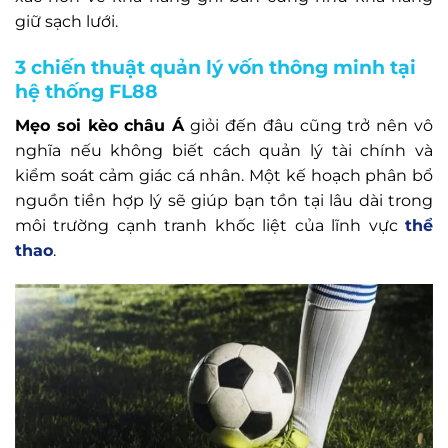
giữ sạch lưới.
3 chiến thuật quản lý vốn thông minh tại
hệ thống FL88
Mẹo soi kèo châu Á
giỏi đến đâu cũng trở nên vô
nghĩa nếu không biết cách quản lý tài chính và
kiểm soát cảm giác cá nhân. Một kế hoạch phân bổ
nguồn tiền hợp lý sẽ giúp bạn tồn tại lâu dài trong
môi trường cạnh tranh khốc liệt của lĩnh vực
thể
thao
.