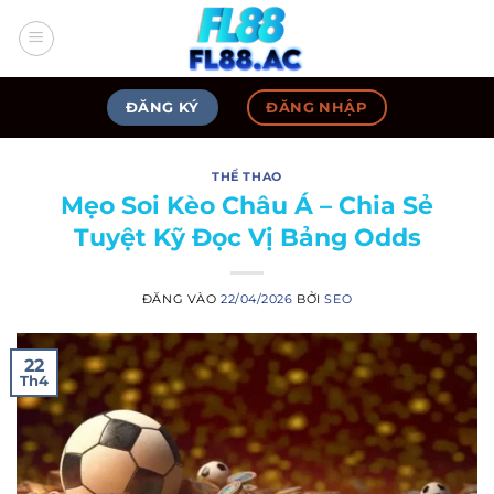
Bỏ
qua
nội
dung
ĐĂNG KÝ
ĐĂNG NHẬP
THỂ THAO
Mẹo Soi Kèo Châu Á – Chia Sẻ
Tuyệt Kỹ Đọc Vị Bảng Odds
ĐĂNG VÀO
22/04/2026
BỞI
SEO
22
Th4