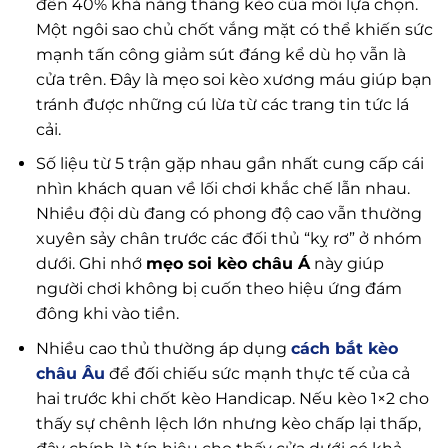
đến 40% khả năng thắng kèo của mỗi lựa chọn.
Một ngôi sao chủ chốt vắng mặt có thể khiến sức
mạnh tấn công giảm sút đáng kể dù họ vẫn là
cửa trên. Đây là mẹo soi kèo xương máu giúp bạn
tránh được những cú lừa từ các trang tin tức lá
cải.
Số liệu từ 5 trận gặp nhau gần nhất cung cấp cái
nhìn khách quan về lối chơi khắc chế lẫn nhau.
Nhiều đội dù đang có phong độ cao vẫn thường
xuyên sảy chân trước các đối thủ “kỵ rơ” ở nhóm
dưới. Ghi nhớ
mẹo soi kèo châu Á
này giúp
người chơi không bị cuốn theo hiệu ứng đám
đông khi vào tiền.
Nhiều cao thủ thường áp dụng
cách bắt kèo
châu Âu
để đối chiếu sức mạnh thực tế của cả
hai trước khi chốt kèo Handicap. Nếu kèo 1×2 cho
thấy sự chênh lệch lớn nhưng kèo chấp lại thấp,